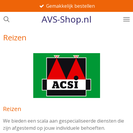
Gemakkelijk bestellen
Ga
direct
AVS-Shop.nl
naar
de
hoofdinhoud
Reizen
Reizen
We bieden een scala aan gespecialiseerde diensten die
zijn afgestemd op jouw individuele behoeften.