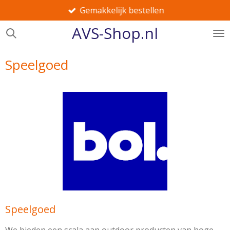
Gemakkelijk bestellen
Ga
direct
AVS-Shop.nl
naar
de
hoofdinhoud
Speelgoed
Speelgoed
We bieden een scala aan outdoor producten van hoge